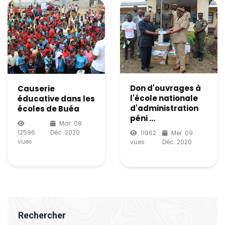
Don d'ouvrages à
Causerie
l'école nationale
éducative dans les
d'administration
écoles de Buéa
péni ...
Mar. 08
12596
Déc. 2020
11962
Mer. 09
vues
vues
Déc. 2020
Rechercher