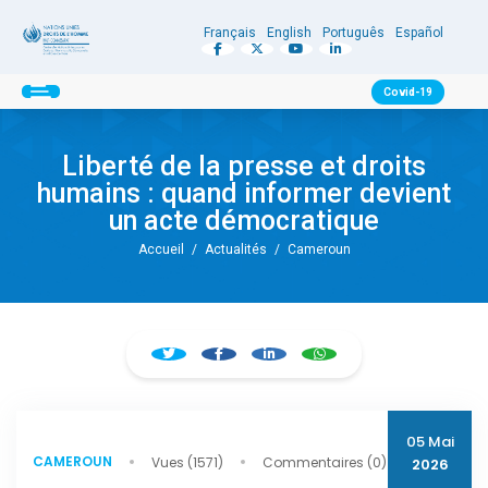
Français
English
Português
Español
Covid-19
Liberté de la presse et droits
humains : quand informer devient
un acte démocratique
Accueil
/
Actualités
/
Cameroun
05 Mai
CAMEROUN
Vues (1571)
Commentaires (0)
2026